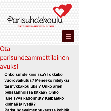
Ota
parisuhdeammattilainen
avuksi
Onko suhde kriisissä?Tökkiikö 
vuorovaikutus? Meneekö riitelyksi 
tai mykkäkouluksi? Onko arjen 
pelisäännöissä kitkaa? Onko 
läheisyys kadonnut? Kaipaatko 
kipinää ja lystiä?
Parisuhdevalmennuksessa kehität 