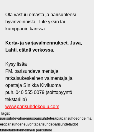
Ota vastuu omasta ja parisuhteesi 
hyvinvoinnista! Tule yksin tai 
kumppanin kanssa. 
Kerta- ja sarjavalmennukset. Juva, 
Lahti, etänä verkossa.
Kysy lisää 
FM, parisuhdevalmentaja, 
ratkaisukeskeinen valmentaja ja 
opettaja Sinikka Kiviluoma
puh. 040 555 0079 (soittopyyntö 
tekstarilla)
www.parisuhdekoulu.com
Tags:
parisuhdevalmennus
parisuhdeterapia
parisuhdeongelma
ero
parisuhdeneuvonta
parisuhde
parisuhdetaidot
tunnetaidot
onnellinen parisuhde