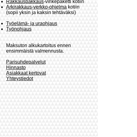
Rakkauspakkaus
-virikepaketti kotiin
Arkirakkaus-verkko-ohjelma
kotiin
(sopii yksin ja kaksin tehtäväksi)
Työelämä- ja uraohjaus
Työnohjaus
Maksuton alkukartoitus ennen
ensimmäistä valmennusta.
Parisuhdepalvelut
Hinnasto
Asiakkaat kertovat
Yhteystiedot