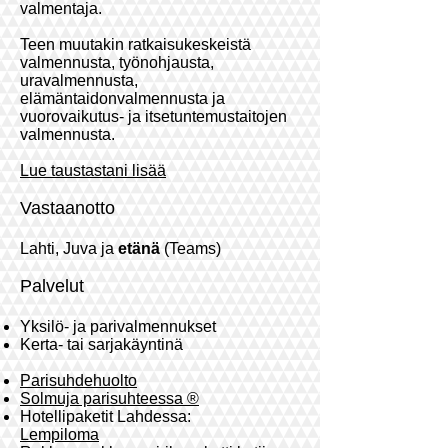
valmentaja.
Teen muutakin ratkaisukeskeistä
valmennusta, työnohjausta,
uravalmennusta,
elämäntaidonvalmennusta ja
vuorovaikutus- ja itsetuntemustaitojen
valmennusta.
Lue taustastani lisää
Vastaanotto
Lahti, Juva ja
etänä
(Teams)
Palvelut
Yksilö- ja parivalmennukset
Kerta- tai sarjakäyntinä
Parisuhdehuolto
Solmuja parisuhteessa ®
Hotellipaketit Lahdessa:
Lempiloma