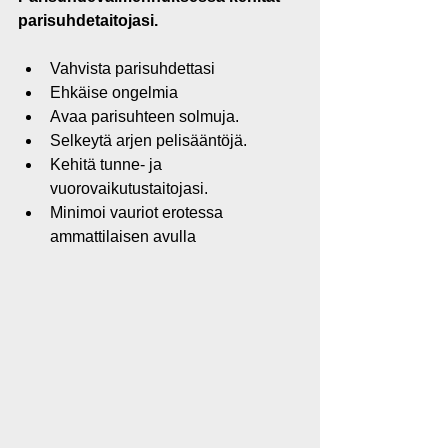
parisuhdetaitojasi.
Vahvista parisuhdettasi 
Ehkäise ongelmia
Avaa parisuhteen solmuja.
Selkeytä arjen pelisääntöjä.
Kehitä tunne- ja 
vuorovaikutustaitojasi.
Minimoi vauriot erotessa 
ammattilaisen avulla 