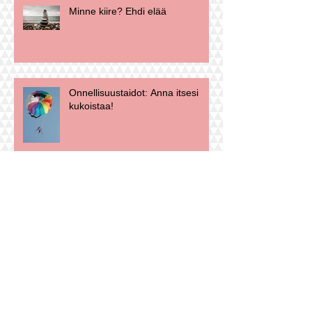
Minne kiire? Ehdi elää
Onnellisuustaidot: Anna itsesi
kukoistaa!
Työnohjaus Lahti ja etänä
Työelämä- ja uraohjaus sekä
työnohjaus