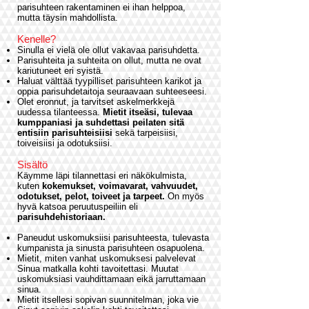
parisuhteen rakentaminen ei ihan helppoa,
mutta täysin mahdollista.
Kenelle?
Sinulla ei vielä ole ollut vakavaa parisuhdetta.
Parisuhteita ja suhteita on ollut, mutta ne ovat
kariutuneet eri syistä.
Haluat välttää tyypilliset parisuhteen karikot ja
oppia parisuhdetaitoja seuraavaan suhteeseesi.
Olet eronnut, ja tarvitset askelmerkkejä
uudessa tilanteessa.
Mietit itseäsi, tulevaa
kumppaniasi ja suhdettasi peilaten sitä
entisiin parisuhteisiisi
sekä tarpeisiisi,
toiveisiisi ja odotuksiisi.
Sisältö
Käymme läpi tilannettasi eri näkökulmista,
kuten
kokemukset, voimavarat, vahvuudet,
odotukset, pelot, toiveet ja tarpeet.
On myös
hyvä katsoa peruutuspeiliin eli
parisuhdehistoriaan.
Paneudut uskomuksiisi parisuhteesta, tulevasta
kumpanista ja sinusta parisuhteen osapuolena.
Mietit, miten vanhat uskomuksesi palvelevat
Sinua matkalla kohti tavoitettasi. Muutat
uskomuksiasi vauhdittamaan eikä jarruttamaan
sinua.
Mietit itsellesi sopivan suunnitelman, joka vie