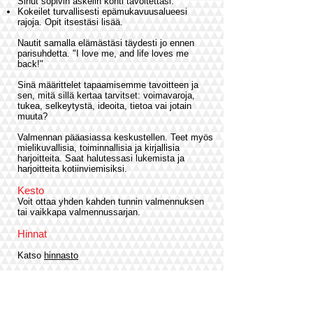
Sinut sopivin askelin kohti tavoitettasi.
Kokeilet turvallisesti epämukavuusalueesi
rajoja. Opit itsestäsi lisää.
Nautit samalla elämästäsi täydesti jo ennen
parisuhdetta. "I love me, and life loves me
back!"
Sinä määrittelet tapaamisemme tavoitteen ja
sen, mitä sillä kertaa tarvitset: voimavaroja,
tukea, selkeytystä, ideoita, tietoa vai jotain
muuta?
Valmennan pääasiassa keskustellen. Teet myös
mielikuvallisia, toiminnallisia ja kirjallisia
harjoitteita. Saat halutessasi lukemista ja
harjoitteita kotiinviemisiksi.
Kesto
Voit ottaa yhden kahden tunnin valmennuksen
tai vaikkapa valmennussarjan.
Hinnat
Katso
hinnasto
Muuta kivaa
Parisuhteen aarrekartta
-valmennus (sis. alv
24 %)