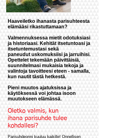
Haaveiletko ihanasta parisuhteesta
elämääsi rikastuttamaan?
Valmennuksessa mietit odotuksiasi
ja historiaasi. Kehität itsetuntoasi ja
itsetuntemustasi sekä
paneudut uskomuksiisi ja jarruihisi.
Opettelet tekemään päivittäisiä,
suunnitelmasi mukaisia tekoja ja
valintoja tavoitteesi eteen - samalla,
kun nautit tästä hetkestä.
Pieni muutos ajatuksissa ja
käytöksessä voi johtaa isoon
muutokseen elämässä.
Oletko valmis, kun
ihana parisuhde tulee
kohdallesi?
Parisuhdeonni kuuluu kaikille! Onnellisen