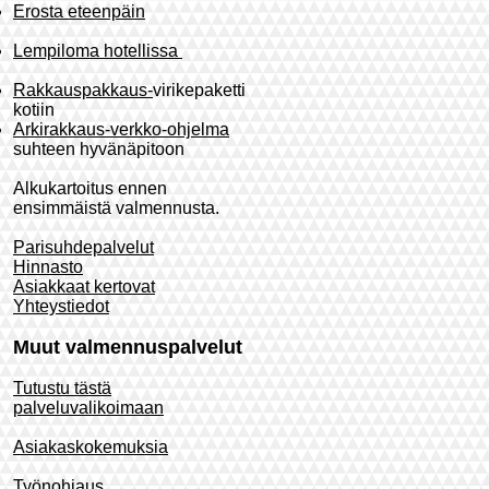
Erosta eteenpäin
Lempiloma hotellissa
Rakkauspakkaus-
virikepaketti
kotiin
Arkirakkaus-verkko-ohjelma
suhteen hyvänäpitoon
Alkukartoitus ennen
ensimmäistä valmennusta.
Parisuhdepalvelut
Hinnasto
Asiakkaat kertovat
Yhteystiedot
Muut valmennuspalvelut
Tutustu tästä
palveluvalikoimaan
Asiakaskokemuksia
Työnohjaus