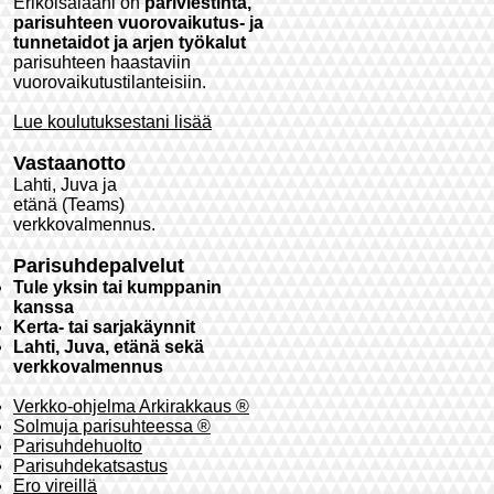
Erikoisalaani on
pariviestintä,
parisuhteen vuorovaikutus- ja
tunnetaidot ja arjen työkalut
parisuhteen haastaviin
vuorovaikutustilanteisiin.
Lue koulutuksestani lisää
Vastaanotto
Lahti, Juva ja
etänä (Teams)
verkkovalmennus.
Parisuhdepalvelut
Tule yksin tai kumppanin
kanssa
Kerta- tai sarjakäynnit
Lahti, Juva, etänä sekä
verkkovalmennus
Verkko-ohjelma Arkirakkaus
®
Solmuja parisuhteessa ®
Parisuhdehuolto
Parisuhdekatsastus
Ero vireillä