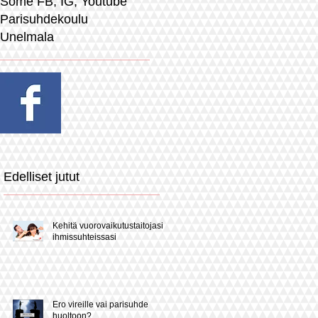
Some FB, IG, Youtube
Parisuhdekoulu
Unelmala
Edelliset jutut
Kehitä vuorovaikutustaitojasi
ihmissuhteissasi
Ero vireille vai parisuhde
huoltoon?