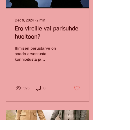
Dec 9, 2024
∙
2
min
Ero vireille vai parisuhde
huoltoon?
Ihmisen perustarve on
saada arvostusta,
kunnioitusta ja
hyväksyntää
kumppaniltaan – riittää
sellaisena kuin on, ja tulla
rakastetuksi...
595
0