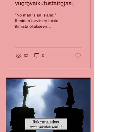
vuorovaikutustaitojasi
ihmissuhteissasi
"No man is an island."
Ihminen tarvitsee toista
ihmistä ollakseen
onnellinen. Janoamme
muilta hyväksyntää ja
arvostusta läpi
elämämme....
32
0