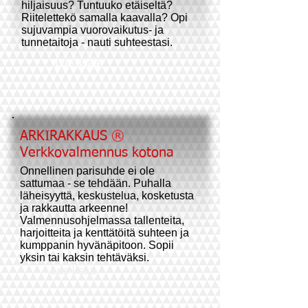
hiljaisuus? Tuntuuko etäiseltä?
Riitelettekö samalla kaavalla? Opi
sujuvampia vuorovaikutus- ja
tunnetaitoja - nauti suhteestasi.
Lue lisää
ARKIRAKKAUS
®
Verkkovalmennus kotona
Onnellinen parisuhde ei ole
sattumaa - se tehdään. Puhalla
läheisyyttä, keskustelua, kosketusta
ja rakkautta arkeenne!
Valmennusohjelmassa tallenteita,
harjoitteita ja kenttätöitä suhteen ja
kumppanin hyvänäpitoon. Sopii
yksin tai kaksin tehtäväksi.
Lue lisää