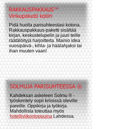
RAKKAUSPAKKAUS™
Virikepaketti kotiin
Pidä huolta parisuhteestasi kotona.
Rakkauspakkaus-paketti sisältää
kirjan, keskustelupelin ja juuri teille
räätälöityjä harjoitteita. Mainio idea
vuosipäivä-, kihla- ja häälahjaksi tai
ihan muuten vaan!
Lue lisää
SOLMUJA PARISUHTEESSA ®
Kahdeksan askeleen ​Solmu ® -
työskentely sopii kriisissä oleville
pareille. Oppikirja ja työkirja.
Mahdollista toteuttaa myös
hotelliviikonloppuina
Lahdessa.
Lue lisää