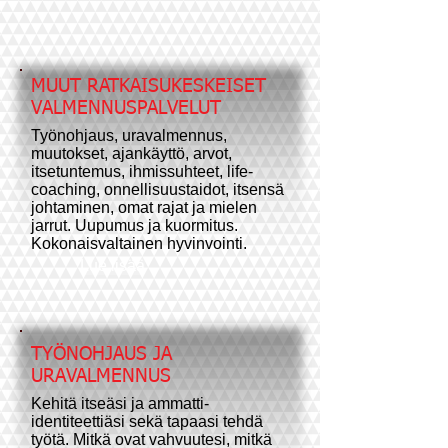
MUUT RATKAISUKESKEISET
VALMENNUSPALVELUT
Työnohjaus, uravalmennus,
muutokset, ajankäyttö, arvot,
itsetuntemus, ihmissuhteet, life-
coaching, onnellisuustaidot, itsensä
johtaminen, omat rajat ja mielen
jarrut. Uupumus ja kuormitus.
Kokonaisvaltainen hyvinvointi.
Lue lisää
TYÖNOHJAUS JA
URAVALMENNUS
Kehitä itseäsi ja ammatti-
identiteettiäsi sekä tapaasi tehdä
työtä. Mitkä ovat vahvuutesi, mitkä