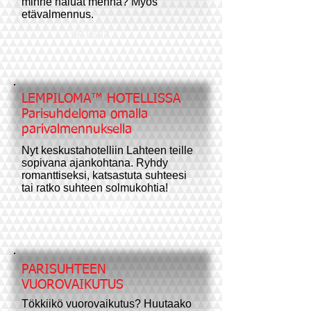
minne haluat mennä? Myös
etävalmennus.
Lue lisää
LEMPILOMA™ HOTELLISSA
Parisuhdeloma omalla
parivalmennuksella
Nyt keskustahotelliin Lahteen teille
sopivana ajankohtana. Ryhdy
romanttiseksi, katsastuta suhteesi
tai ratko suhteen solmukohtia!
Lue lisää
PARISUHTEEN
VUOROVAIKUTUS
​Tökkiikö vuorovaikutus? Huutaako