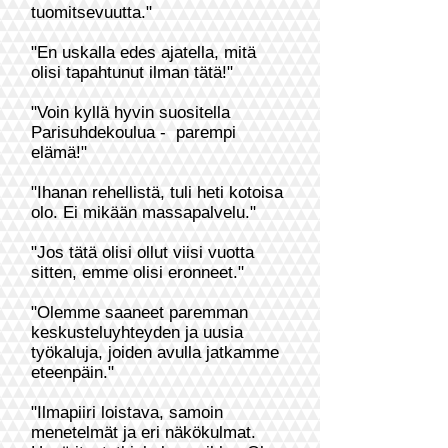
tuomitsevuutta."
"En uskalla edes ajatella, mitä
olisi tapahtunut ilman tätä!"
"Voin kyllä hyvin suositella
Parisuhdekoulua - parempi
elämä!"
"Ihanan rehellistä, tuli heti kotoisa
olo. Ei mikään massapalvelu."
"Jos tätä olisi ollut viisi vuotta
sitten, emme olisi eronneet."
"Olemme saaneet paremman
keskusteluyhteyden ja uusia
työkaluja, joiden avulla jatkamme
eteenpäin."
"Ilmapiiri loistava, samoin
menetelmät ja eri näkökulmat.