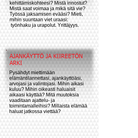
kehittämiskohteesi? Mistä innostut?
Mistä saat voimaa ja mikä sitä vie?
Työssä jaksamisen evääsi? Mieti,
mihin suuntaan viet uraasi:
työnhaku ja urapolut. Yrittäjyys.
Lue lisää
AJANKÄYTTÖ JA KIIREETÖN
ARKI
Pysähdyt miettimään
elämäntilannettasi, ajankäyttöäsi,
arvojasi ja valintojasi. Mihin aikasi
kuluu? Mihin oikeasti haluaisit
aikaasi käyttää? Mitä muutoksia
vaaditaan ajattelu- ja
toimintamalleihisi? Millaista elämää
haluat jatkossa viettää?
Lue lisää