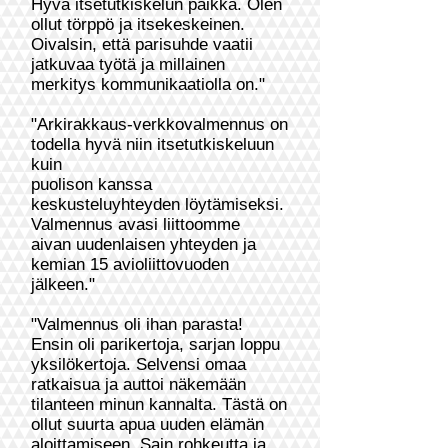
Hyvä itsetutkiskelun paikka. Olen
ollut törppö ja itsekeskeinen.
Oivalsin, että parisuhde vaatii
jatkuvaa työtä ja millainen
merkitys kommunikaatiolla on."
"Arkirakkaus-verkkovalmennus on
todella hyvä niin itsetutkiskeluun
kuin
puolison kanssa
keskusteluyhteyden löytämiseksi.
Valmennus avasi liittoomme
aivan uudenlaisen yhteyden ja
kemian 15 avioliittovuoden
jälkeen."
"Valmennus oli ihan parasta!
Ensin oli parikertoja, sarjan loppu
yksilökertoja. Selvensi omaa
ratkaisua ja auttoi näkemään
tilanteen minun kannalta. Tästä on
ollut suurta apua uuden elämän
aloittamiseen. Sain rohkeutta ja