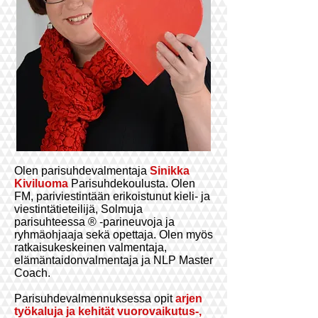
Olen parisuhdevalmentaja
Sinikka
Kiviluoma
Parisuhdekoulusta. Olen
FM, pariviestintään erikoistunut kieli- ja
viestintätieteilijä, Solmuja
parisuhteessa ® -parineuvoja ja
ryhmäohjaaja sekä opettaja. Olen myös
ratkaisukeskeinen valmentaja,
elämäntaidonvalmentaja ja NLP Master
Coach.
Parisuhdevalmennuksessa opit
arjen
työkaluja ja kehität
vuorovaikutus-,