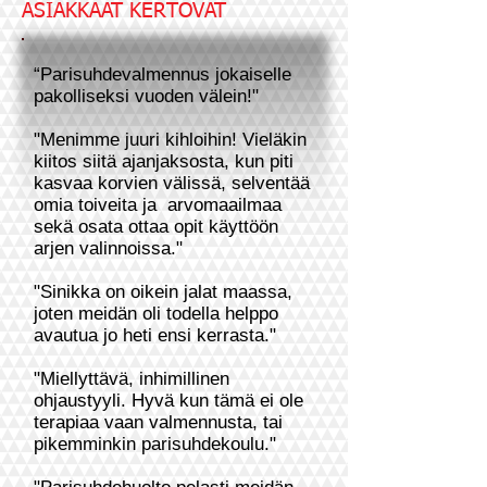
ASIAKKAAT KERTOVAT
“Parisuhdevalmennus jokaiselle
pakolliseksi vuoden välein!"
"Menimme juuri kihloihin! Vieläkin
kiitos siitä ajanjaksosta, kun piti
kasvaa korvien välissä, selventää
omia toiveita ja arvomaailmaa
sekä osata ottaa opit käyttöön
arjen valinnoissa."
"Sinikka on oikein jalat maassa,
joten meidän oli todella helppo
avautua jo heti ensi kerrasta."
"Miellyttävä, inhimillinen
ohjaustyyli. Hyvä kun tämä ei ole
terapiaa vaan valmennusta, tai
pikemminkin parisuhdekoulu."