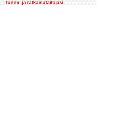
tunne- ja ratkaisutaitojasi.
Parisuhdetaidot, kuten muutkin taidot,
ovat opittavissa. Voit oppia vanhasta
pois ja korvata entiset mallit
toimivimmilla.
Puolet vastuusta suhteesi hyvin- ja
pahoinvoinnista kuuluu Sinulle. Ota
koppi! Mieluusti ennemmin kuin
myöhemmin.
Minusta onni kuuluu kaikille!
Siksi
tätä työtä teen suurella sydämellä.
Valmennan
elämässään ja itsessään
onnellisempaa ihmistä
, joka tekee
itselleen hyviä ratkaisuja.
Jos teet kaiken samoin, saat samaa.
Syitä tulla parisuhdevalmennukseen
Valmennuksen hyödyt
Hinnasto