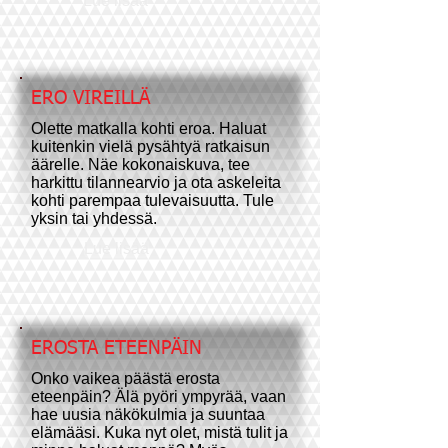
Lue lisää
ERO VIREILLÄ
Olette matkalla kohti eroa. Haluat
kuitenkin vielä pysähtyä ratkaisun
äärelle. Näe kokonaiskuva, tee
harkittu tilannearvio ja ota askeleita
kohti parempaa tulevaisuutta. Tule
yksin tai yhdessä.
Lue lisää
EROSTA ETEENPÄIN
Onko vaikea päästä erosta
eteenpäin? Älä pyöri ympyrää, vaan
hae uusia näkökulmia ja suuntaa
elämääsi. Kuka nyt olet, mistä tulit ja