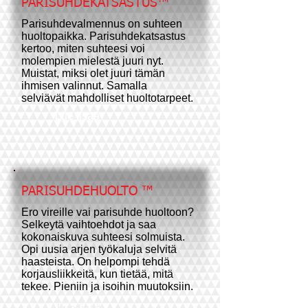
PARISUHDEKATSASTUS™
Parisuhdevalmennus on suhteen
huoltopaikka. Parisuhdekatsastus
kertoo, miten suhteesi voi
molempien mielestä juuri nyt.
Muistat, miksi olet juuri tämän
ihmisen valinnut. Samalla
selviävät mahdolliset huoltotarpeet.
Lue lisää
PARISUHDEHUOLTO ™
Ero vireille vai parisuhde huoltoon?
Selkeytä vaihtoehdot ja saa
kokonaiskuva suhteesi solmuista.
Opi uusia arjen työkaluja selvitä
haasteista. On helpompi tehdä
korjausliikkeitä, kun tietää, mitä
tekee. Pieniin ja isoihin muutoksiin.