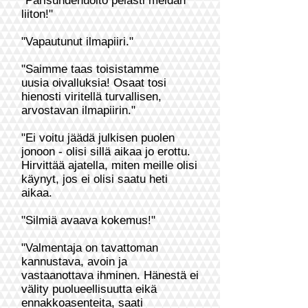
"Parisuhdehuolto pelasti meidän
liiton!"
"Vapautunut ilmapiiri."
"Saimme taas toisistamme
uusia
oivalluksia! Osaat tosi
hienosti viritellä turvallisen,
arvostavan ilmapiirin."
"
Ei voitu jäädä julkisen puolen
jonoon - olisi sillä aikaa jo erottu.
Hirvittää ajatella, miten meille olisi
käynyt, jos ei olisi saatu heti
aikaa.
"Silmiä avaava kokemus!"
"Valmentaja on tavattoman
kannustava, avoin ja
vastaanottava ihminen. Hänestä ei
välity puolueellisuutta eikä
ennakkoasenteita, saati